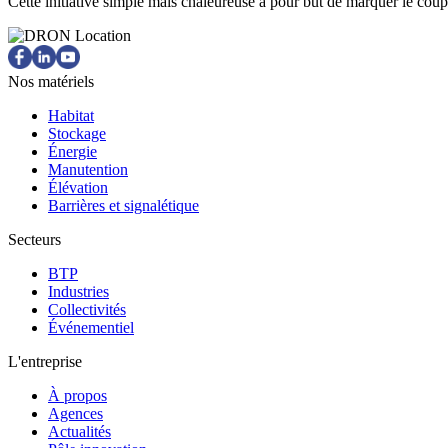
Cette initiative simple mais chaleureuse a pour but de marquer le co
Nos matériels
Habitat
Stockage
Énergie
Manutention
Élévation
Barrières et signalétique
Secteurs
BTP
Industries
Collectivités
Événementiel
L'entreprise
À propos
Agences
Actualités