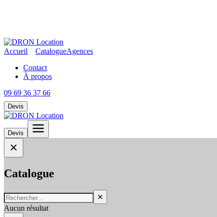
Accueil
Catalogue
Agences
Contact
À propos
09 69 36 37 66
Devis
Devis
×
Catalogue
×
Aucun résultat