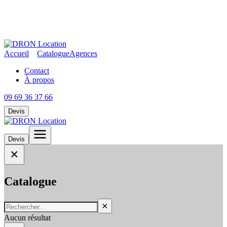
Accueil
Catalogue
Agences
Contact
À propos
09 69 36 37 66
Devis
Devis
×
Catalogue
×
Aucun résultat