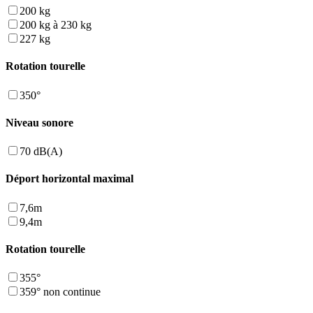
200 kg
200 kg à 230 kg
227 kg
Rotation tourelle
350°
Niveau sonore
70 dB(A)
Déport horizontal maximal
7,6m
9,4m
Rotation tourelle
355°
359° non continue