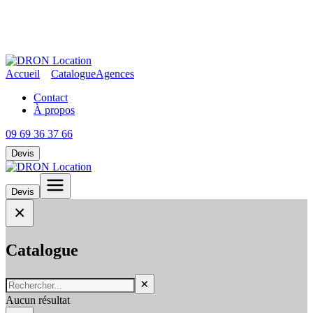
Accueil
Catalogue
Agences
Contact
À propos
09 69 36 37 66
Devis
Devis
×
Catalogue
×
Aucun résultat