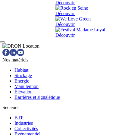
Découvrir
Découvrir
Découvrir
Découvrir
Nos matériels
Habitat
Stockage
Énergie
Manutention
Élévation
Barrières et signalétique
Secteurs
BTP
Industries
Collectivités
Événementiel