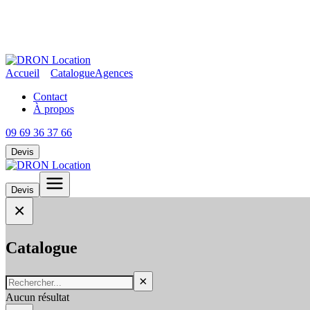
Accueil
Catalogue
Agences
Contact
À propos
09 69 36 37 66
Devis
Devis
×
Catalogue
×
Aucun résultat