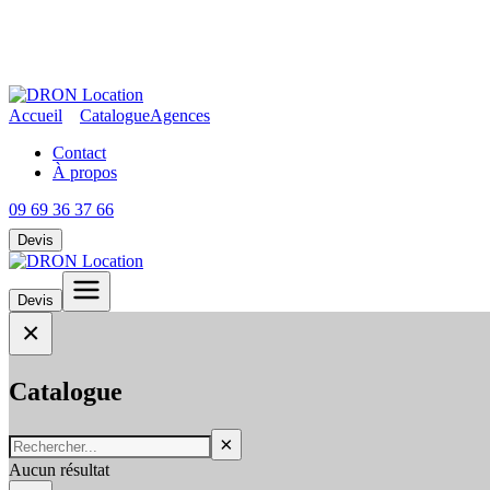
Accueil
Catalogue
Agences
Contact
À propos
09 69 36 37 66
Devis
Devis
×
Catalogue
×
Aucun résultat