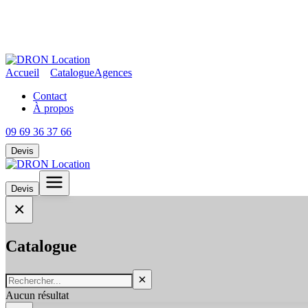
Accueil
Catalogue
Agences
Contact
À propos
09 69 36 37 66
Devis
Devis
×
Catalogue
×
Aucun résultat