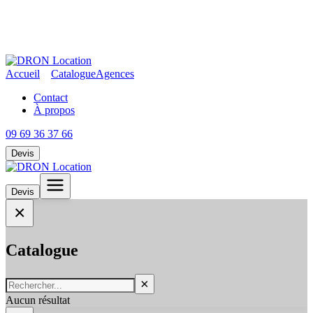
Accueil
Catalogue
Agences
Contact
À propos
09 69 36 37 66
Devis
Devis
×
Catalogue
×
Aucun résultat