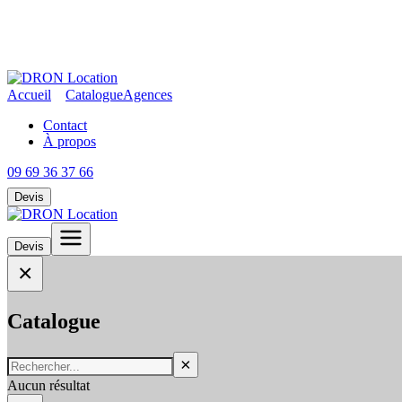
Accueil
Catalogue
Agences
Contact
À propos
09 69 36 37 66
Devis
Devis
×
Catalogue
×
Aucun résultat