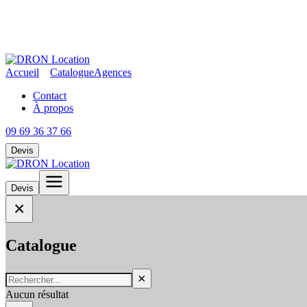
Accueil
Catalogue
Agences
Contact
À propos
09 69 36 37 66
Devis
Devis
×
Catalogue
×
Aucun résultat