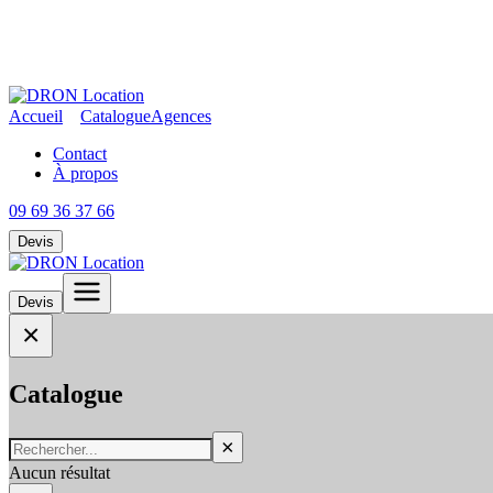
Accueil
Catalogue
Agences
Contact
À propos
09 69 36 37 66
Devis
Devis
×
Catalogue
×
Aucun résultat