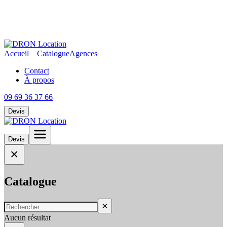
Accueil
Catalogue
Agences
Contact
À propos
09 69 36 37 66
Devis
Devis
×
Catalogue
×
Aucun résultat